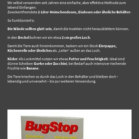
Wir selbst verwenden seit Jahren eine einfache, aber effektive Methode zum
lebend Einfangen:
Zweckentfremdete
2-Liter-Heimchendosen, Eisdosen oder ähnliche Behälter
.
So funktioniert’s:
Die Wände sollten glatt sein
, damit die Insekten nicht herausklettern können.
In den
Deckel
bohren wir ein etwa
2 cm großes Loch
.
Damit die Tiere auch hineinkommen, tackern wir ein Stück
Eierpappe,
Küchenrolle oder ähnliches
als „Leiter“ außen an das Loch.
Köder
: Als Lockmittel nutzen wir etwas
Futter und Feuchtigkeit
. Ideal sind
dünne Scheiben
Gurke oder Zucchini
, bei Bedarf auch intensiver riechende
Früchte wie
Banane
.
Die Tiere kriechen so durch das Loch in den Behälter und bleiben dort –
lebendig und unversehrt – bis zur weiteren Verwendung.