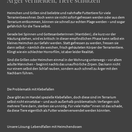
Ärger vermeiden, Tiere schützen
Heimchen und Grillen sind beliebte und nahrhafte Futtertiere für viele
Terrarienbewohner. Doch wenn sie nicht sofort gefressen werden oder aus dem
Terrarium entkommen, können sie schnell zur echten Plage werden – und sogar
gefährlich für die Tiere selbst.
Gerade bei Spinnen und Gottesanbeterinnen (Mantiden), die kurz vor der
Häutung stehen, wird es kritisch: In dieser empfindlichen Phase kann selbst ein
kleines Heimchen zur Gefahr werden. Statt gefressen zu werden, fressen sie
dann selbst – nämlich die weichen, frisch gehäuteten Körper der Terrarientiere.
Klingt wie ein schlechter Horrorfilm, ist aber leider Realität.
Sind die Grillen oder Heimchen einmal in der Wohnung unterwegs – vor allem
adulte Männchen – beginnt nachts das unaufhörliche Zirpen. Das kann nicht
nur einem selbst den Schlaf rauben, sondern auch schnell zu Ärger mit den
Nachbarn führen.
Die Problematik mit Klebefallen
Zwar gibt es im Handel spezielle Klebefallen, doch diese sind im Terrarium
selbst nicht einsetzbar – und auch außerhalb problematisch: Verfangen sich
mehrere Tiere darin, sterben sie unnötig. Für viele Halter*innen ist das schade,
da diese Tiere eigentlich als Futter wiederverwendet werden könnten.
Unsere Lösung: Lebendfallen mit Heimchendosen