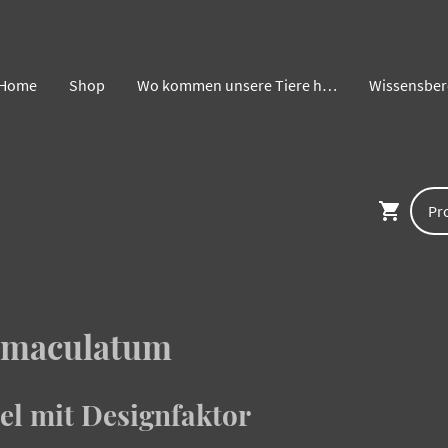
Home
Shop
Wo kommen unsere Tiere her ?
Wissensber
 maculatum
el mit Designfaktor