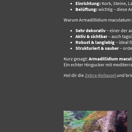
Einrichtung:
Kork, Steine, L
Belüftung:
wichtig – diese Ar
Warum Armadillidium maculatum 
Sehr dekorativ
– einer der a
Aktiv & sichtbar
– auch tags
Robust & langlebig
– ideal 
Strukturiert & sauber
– orde
Kurz gesagt:
Armadillidium macu
Ein echter Hingucker mit mediter
Hol dir die
Zebra-Rollassel
und bri