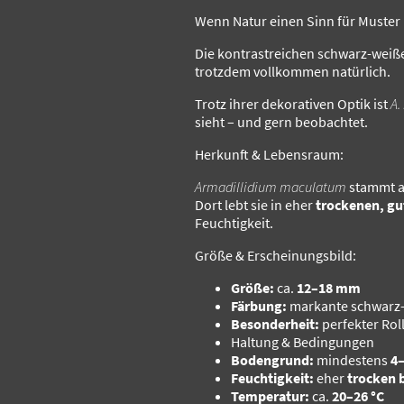
Wenn Natur einen Sinn für Muster h
Die kontrastreichen schwarz-weißen
trotzdem vollkommen natürlich.
Trotz ihrer dekorativen Optik ist
A.
sieht – und gern beobachtet.
Herkunft & Lebensraum:
Armadillidium maculatum
stammt 
Dort lebt sie in eher
trockenen, gu
Feuchtigkeit.
Größe & Erscheinungsbild:
Größe:
ca.
12–18 mm
Färbung:
markante schwarz-
Besonderheit:
perfekter Ro
Haltung & Bedingungen
Bodengrund:
mindestens
4
Feuchtigkeit:
eher
trocken b
Temperatur:
ca.
20–26 °C