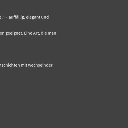
“ – auffällig, elegant und
en geeignet. Eine Art, die man
enschichten mit wechselnder