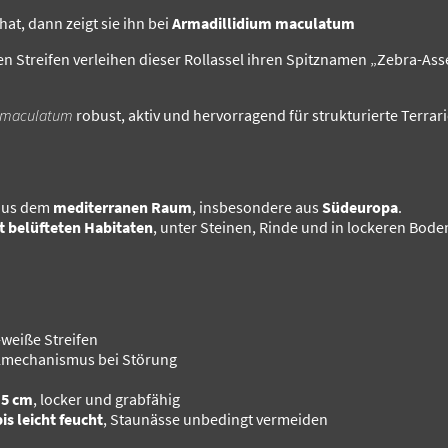
at, dann zeigt sie ihn bei
Armadillidium maculatum
 Streifen verleihen dieser Rollassel ihren Spitznamen „Zebra-Assel
 maculatum
robust, aktiv und hervorragend für strukturierte Terrari
aus dem
mediterranen Raum
, insbesondere aus
Südeuropa
.
t belüfteten Habitaten
, unter Steinen, Rinde und in lockeren Bod
weiße Streifen
llmechanismus bei Störung
–5 cm
, locker und grabfähig
is leicht feucht
, Staunässe unbedingt vermeiden