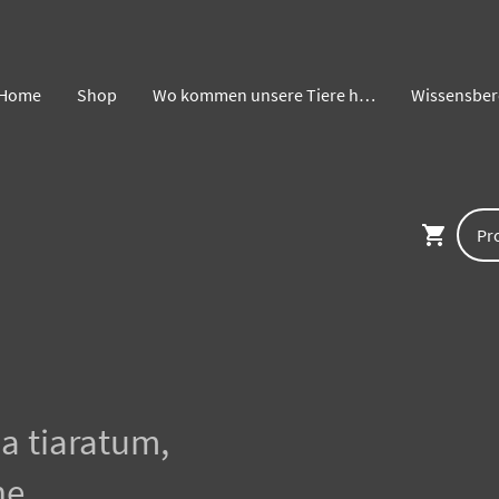
Home
Shop
Wo kommen unsere Tiere her ?
Wissensber
a tiaratum,
he