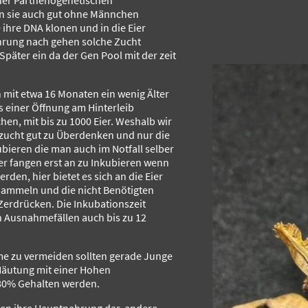
 der Parthenogenetischen
n sie auch gut ohne Männchen
 ihre DNA klonen und in die Eier
hrung nach gehen solche Zucht
päter ein da der Gen Pool mit der zeit
mit etwa 16 Monaten ein wenig Älter
s einer Öffnung am Hinterleib
en, mit bis zu 1000 Eier. Weshalb wir
zucht gut zu Überdenken und nur die
ubieren die man auch im Notfall selber
er fangen erst an zu Inkubieren wenn
rden, hier bietet es sich an die Eier
sammeln und die nicht Benötigten
Zerdrücken. Die Inkubationszeit
n Ausnahmefällen auch bis zu 12
 zu vermeiden sollten gerade Junge
 Häutung mit einer Hohen
 80% Gehalten werden.