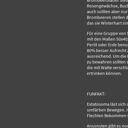
Brombeerblätter stel
Rosengewächse, Buch
auch sollten aber nur
Brombeeren stellen d
das sie Winterhart si
Für eine Gruppe von 5
mit den Maßen 50x40x
Perlit oder Erde benu
80% besser Aufrecht 
ausreichend. Um die 
zu bewahren sollten s
die mit Watte versch
ertrinken können.
FUNFAKT:
Extatosoma läst sic
umfärben Bewegen. Hä
Flechten Bekommen si
Ansonsten gibt es no