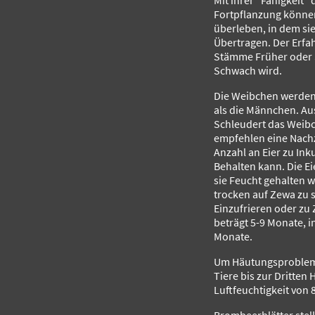
Mit ihrer "Fähigkeit"
Fortpflanzung könne
überleben, in dem sie
Übertragen. Der Erfa
Stämme Früher oder S
Schwach wird.
Die Weibchen werden 
als die Männchen. Au
Schleudert das Weibch
empfehlen eine Nach
Anzahl an Eier zu Ink
Behalten kann. Die Ei
sie Feucht gehalten we
trocken auf Zewa zu 
Einzufrieren oder zu 
beträgt 5-9 Monate, i
Monate.
Um Häutungsprobleme
Tiere bis zur Dritten
Luftfeuchtigkeit von