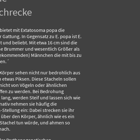
chrecke
bietet mit Extatosoma popa die
r Gattung. In Gegensatz zu E. popa ist E.
 und beliebt. Mit etwa 16 cm sind die
he Brummer und wesentlich Größer als
 bekommenden) Männchen die mit bis zu
ken.´
Körper sehen nicht nur bedrohlich aus
etwas Piksen. Diese Stacheln sollen
nicht von Vögeln oder ähnlichen
ffen zu werden. Bei Bedrohung
z lang, werden Steif und lassen sich wie
rnativ nehmen sie häufig die
tellung ein: Dabei strecken sie ihr
ber den Körper, ähnlich wie es ein
Stachel tun würde, und ahmen so
nach.