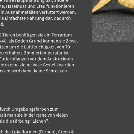
len ihre Hauptnahrung dar, andere
e, Haselnuss und Efeu funktionieren
 in Ausnahmefällen Verfüttert werden.
ie Einfachste Nahrung dar, dadurch
nd.
 Tieren benötigen sie ein Terrarium
40, als Boden Grund können sie Zewa,
tzen um die Luftfeuchtigkeit von 70-
zu erhalten. Zimmertemperatur ist
Futterpflanzen vor dem Austrocknen
ie in eine kleine Vase Gestellt werden
lossen wird damit keine Schrecken
h durch Umgebungsfarben zum
lt man sie in der Nähe von vielen
e die Färbung "Lichen".
ch die Lokalformen (Farben), Green &